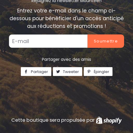
Rejoignez la newsletter Mounteen
Entrez votre e-mail dans le champ ci-
dessous pour bénéficier d'un accès anticipé
aux réductions et promotions !
E-
mails
Partager avec des amis
Partager
Partager
Tweeter
Tweeter
Épingler
Épingler
sur
sur
sur
Facebook
Twitter
Pinterest
Cette boutique sera propulsée par
Shop