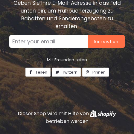
Geben Sie Ihre E-Mail-Adresse in das Feld
unten ein, um Frühbucherzugang zu
Rabatten und Sonderangeboten zu
erhalten!
E-
Mail
Mit Freunden teilen
Teilen
Auf
Twittern
Auf
Pinnen
Auf
Facebook
Twitter
Pinterest
teilen
twittern
pinnen
Dieser Shop wird mit Hilfe von
Shopif
betrieben werden